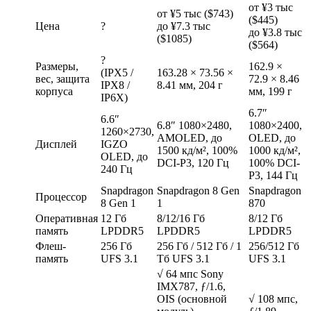
от ¥3 тыс
от ¥5 тыс ($743)
($445)
Цена
?
до ¥7.3 тыс
до ¥3.8 тыс
($1085)
($564)
?
Размеры,
162.9 ×
(IPX5 /
163.28 × 73.56 ×
вес, защита
72.9 × 8.46
IPX8 /
8.41 мм, 204 г
корпуса
мм, 199 г
IP6X)
6.7″
6.6″
6.8″ 1080×2480,
1080×2400,
1260×2730,
AMOLED, до
OLED, до
Дисплей
IGZO
1500 кд/м², 100%
1000 кд/м²,
OLED, до
DCI-P3, 120 Гц
100% DCI-
240 Гц
P3, 144 Гц
Snapdragon
Snapdragon 8 Gen
Snapdragon
Процессор
8 Gen 1
1
870
Оперативная
12 Гб
8/12/16 Гб
8/12 Гб
память
LPDDR5
LPDDR5
LPDDR5
Флеш-
256 Гб
256 Гб / 512 Гб / 1
256/512 Гб
память
UFS 3.1
Тб UFS 3.1
UFS 3.1
√ 64 мпс Sony
IMX787, ƒ/1.6,
OIS (основной
√ 108 мпс,