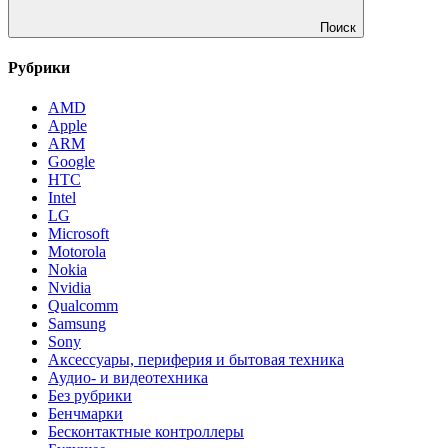
Поиск
Рубрики
AMD
Apple
ARM
Google
HTC
Intel
LG
Microsoft
Motorola
Nokia
Nvidia
Qualcomm
Samsung
Sony
Аксессуары, периферия и бытовая техника
Аудио- и видеотехника
Без рубрики
Бенчмарки
Бесконтактные контроллеры