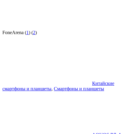
FoneArena (
1
) (
2
)
Китайские
смартфоны и планшеты
,
Смартфоны и планшеты