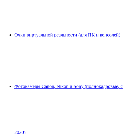
Очки виртуальной реальности (для ПК и консолей)
Фотокамеры Canon, Nikon и Sony (полнокадровые, с
2020)