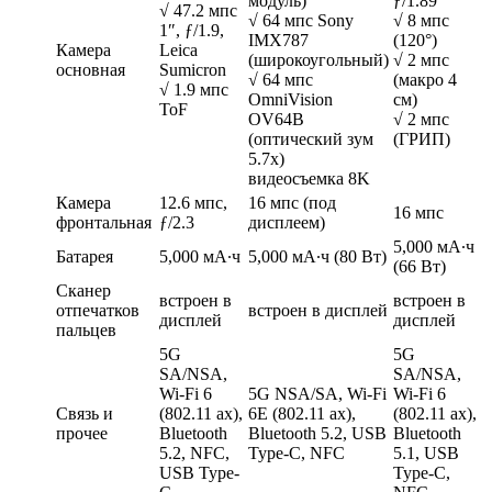
модуль)
ƒ/1.89
√ 47.2 мпс
√ 64 мпс Sony
√ 8 мпс
1″, ƒ/1.9,
IMX787
(120°)
Камера
Leica
(широкоугольный)
√ 2 мпс
основная
Sumicron
√ 64 мпс
(макро 4
√ 1.9 мпс
OmniVision
см)
ToF
OV64B
√ 2 мпс
(оптический зум
(ГРИП)
5.7x)
видеосъемка 8K
Камера
12.6 мпс,
16 мпс (под
16 мпс
фронтальная
ƒ/2.3
дисплеем)
5,000 мА∙ч
Батарея
5,000 мА∙ч
5,000 мА∙ч (80 Вт)
(66 Вт)
Сканер
встроен в
встроен в
отпечатков
встроен в дисплей
дисплей
дисплей
пальцев
5G
5G
SA/NSA,
SA/NSA,
Wi-Fi 6
5G NSA/SA, Wi-Fi
Wi-Fi 6
Связь и
(802.11 ax),
6E (802.11 ax),
(802.11 ax),
прочее
Bluetooth
Bluetooth 5.2, USB
Bluetooth
5.2, NFC,
Type-C, NFC
5.1, USB
USB Type-
Type-C,