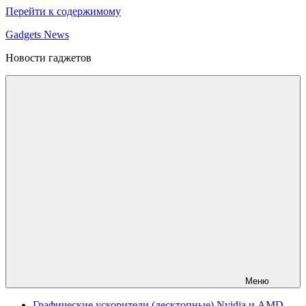
Перейти к содержимому
Gadgets News
Новости гаджетов
Меню
Графические ускорители (десктопные) Nvidia и AMD