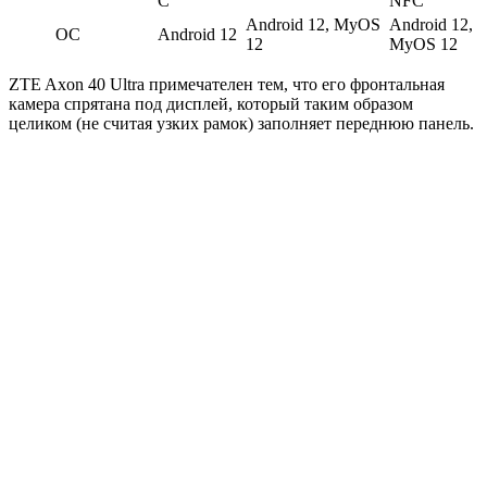
C
NFC
Android 12, MyOS
Android 12,
ОС
Android 12
12
MyOS 12
ZTE Axon 40 Ultra примечателен тем, что его фронтальная
камера спрятана под дисплей, который таким образом
целиком (не считая узких рамок) заполняет переднюю панель.