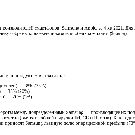
 производителей смартфонов,
Samsung и
Apple, за 4 кв 2021. Дл
снизу собраны ключевые показатели обеих компаний ($ млрд):
ung по продуктам выглядит так:
 дисплеи) — 38% (73%)
) — 38% (20%)
ика) — 20% (5%)
ороты между подразделениями Samsung — производящее их под
расчетно (вычтя из общей выручки
IM,
CE и Harman). Как види
плеи приносят Samsung львиную долю операционной прибыли (73