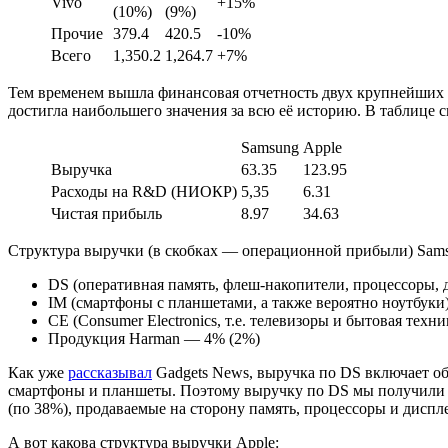
Vivo
+15%
(10%)
(9%)
Прочие
379.4
420.5
-10%
Всего
1,350.2
1,264.7
+7%
Тем временем вышла финансовая отчетность двух крупнейших
достигла наибольшего значения за всю её историю. В таблице 
Samsung
Apple
Выручка
63.35
123.95
Расходы на R&D (НИОКР)
5,35
6.31
Чистая прибыль
8.97
34.63
Структура выручки (в скобках — операционной прибыли) Sams
DS (оперативная память, флеш-накопители, процессоры,
IM (смартфоны с планшетами, а также вероятно ноутбуки
CE (Consumer Electronics, т.е. телевизоры и бытовая техн
Продукция Harman — 4% (2%)
Как уже
рассказывал
Gadgets News, выручка по
DS
включает об
смартфоны и планшеты. Поэтому выручку по
DS
мы получили 
(по 38%), продаваемые на сторону память, процессоры и дис
А вот какова структура выручки Apple: