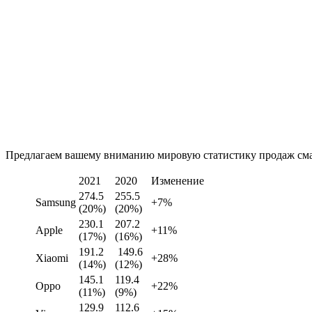
Предлагаем вашему вниманию мировую статистику продаж сма
2021
2020
Изменение
274.5
255.5
Samsung
+7%
(20%)
(20%)
230.1
207.2
Apple
+11%
(17%)
(16%)
191.2
149.6
Xiaomi
+28%
(14%)
(12%)
145.1
119.4
Oppo
+22%
(11%)
(9%)
129.9
112.6