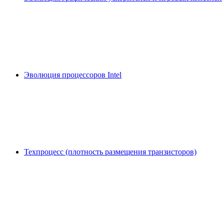
Эволюция процессоров Intel
Техпроцесс (плотность размещения транзисторов)