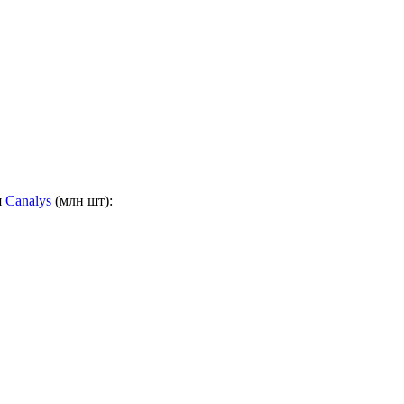
я
Canalys
(млн шт):