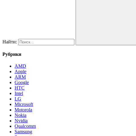
Найти:
Рубрики
AMD
Apple
ARM
Google
HTC
Intel
LG
Microsoft
Motorola
Nokia
Nvidia
Qualcomm
Samsung