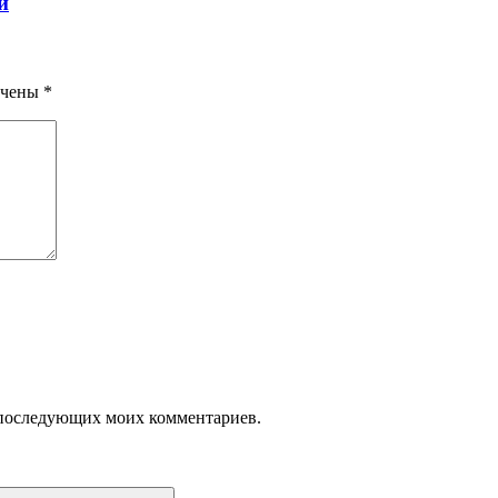
и
ечены
*
ля последующих моих комментариев.