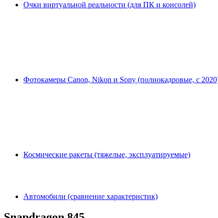
Очки виртуальной реальности (для ПК и консолей)
Фотокамеры Canon, Nikon и Sony (полнокадровые, с 2020
Космические ракеты (тяжелые, эксплуатируемые)
Автомобили (сравнение характеристик)
Snapdragon 845