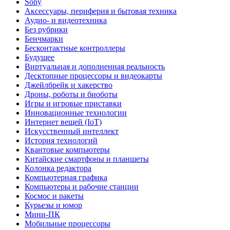
Sony
Аксессуары, периферия и бытовая техника
Аудио- и видеотехника
Без рубрики
Бенчмарки
Бесконтактные контроллеры
Будущее
Виртуальная и дополненная реальность
Десктопные процессоры и видеокарты
Джейлбрейк и хакерство
Дроны, роботы и биоботы
Игры и игровые приставки
Инновационные технологии
Интернет вещей (IoT)
Искусственный интеллект
История технологий
Квантовые компьютеры
Китайские смартфоны и планшеты
Колонка редактора
Компьютерная графика
Компьютеры и рабочие станции
Космос и ракеты
Курьезы и юмор
Мини-ПК
Мобильные процессоры