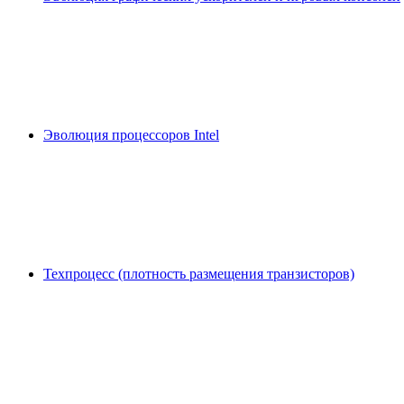
Эволюция процессоров Intel
Техпроцесс (плотность размещения транзисторов)