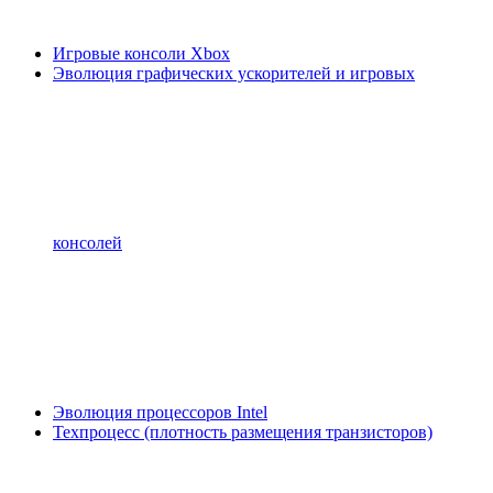
Игровые консоли Xbox
Эволюция графических ускорителей и игровых
консолей
Эволюция процессоров Intel
Техпроцесс (плотность размещения транзисторов)