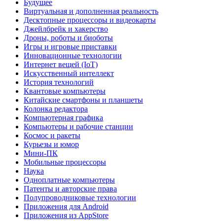
Будущее
Виртуальная и дополненная реальность
Десктопные процессоры и видеокарты
Джейлбрейк и хакерство
Дроны, роботы и биоботы
Игры и игровые приставки
Инновационные технологии
Интернет вещей (IoT)
Искусственный интеллект
История технологий
Квантовые компьютеры
Китайские смартфоны и планшеты
Колонка редактора
Компьютерная графика
Компьютеры и рабочие станции
Космос и ракеты
Курьезы и юмор
Мини-ПК
Мобильные процессоры
Наука
Одноплатные компьютеры
Патенты и авторские права
Полупроводниковые технологии
Приложения для Android
Приложения из AppStore