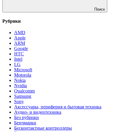
Поиск
Рубрики
AMD
Apple
ARM
Google
HTC
Intel
LG
Microsoft
Motorola
Nokia
Nvidia
Qualcomm
Samsung
Sony
Аксессуары, периферия и бытовая техника
Аудио- и видеотехника
Без рубрики
Бенчмарки
Бесконтактные контроллеры