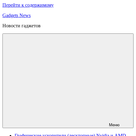
Перейти к содержимому
Gadgets News
Новости гаджетов
Меню
Графические ускорители (десктопные) Nvidia и AMD