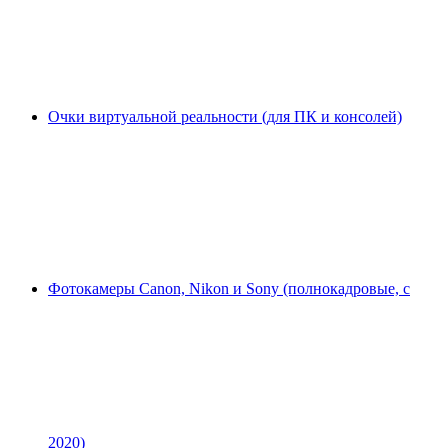
Очки виртуальной реальности (для ПК и консолей)
Фотокамеры Canon, Nikon и Sony (полнокадровые, с
2020)