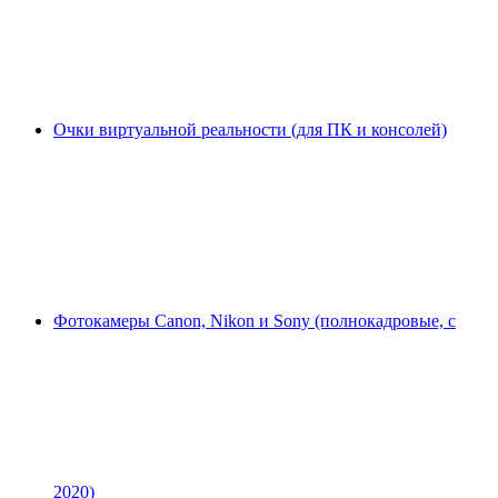
Очки виртуальной реальности (для ПК и консолей)
Фотокамеры Canon, Nikon и Sony (полнокадровые, с
2020)