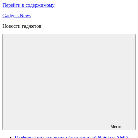
Перейти к содержимому
Gadgets News
Новости гаджетов
Меню
Графические ускорители (десктопные) Nvidia и AMD