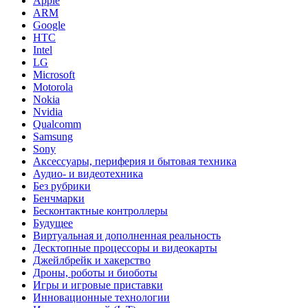
Apple
ARM
Google
HTC
Intel
LG
Microsoft
Motorola
Nokia
Nvidia
Qualcomm
Samsung
Sony
Аксессуары, периферия и бытовая техника
Аудио- и видеотехника
Без рубрики
Бенчмарки
Бесконтактные контроллеры
Будущее
Виртуальная и дополненная реальность
Десктопные процессоры и видеокарты
Джейлбрейк и хакерство
Дроны, роботы и биоботы
Игры и игровые приставки
Инновационные технологии