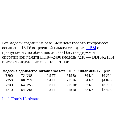
Все модели созданы на базе 14-нанометрового техпроцесса,
оснащены 16 Гб встроенной памяти стандарта
HBM
c
пропускной способностью до 500 Гб/с, поддержкой
оперативной памяти DDR4-2400 (модель 7210 — DDR4-2133)
и имеют следующие характеристики:
Модель
Ядер/потоков
Тактовая частота
TDP
Кэш-память L2
Цена
7290
72 / 288
1.5 ГГц
245 Вт
36 Mб
$6,254
7250
68 / 272
1.4 ГГц
215 Вт
34 Мб
$4,876
7230
64 / 256
1.3 ГГц
215 Вт
32 Мб
$3,710
7210
64 / 256
1.3 ГГц
215 Вт
32 Мб
$2,438
Intel
,
Tom’s Hardware