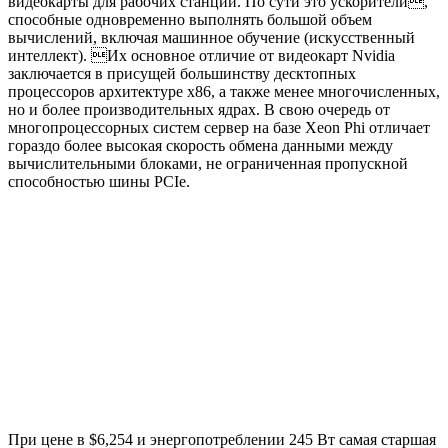
видеокарты для рабочих станций. По сути это ускорители,
способные одновременно выполнять большой объем
вычислений, включая машинное обучение (искусственный
интеллект). Их основное отличие от видеокарт Nvidia
заключается в присущей большинству десктопных
процессоров архитектуре x86, а также менее многочисленных,
но и более производительных ядрах. В свою очередь от
многопроцессорных систем сервер на базе Xeon Phi отличает
гораздо более высокая скорость обмена данными между
вычислительными блоками, не ограниченная пропускной
способностью шины PCIe.
При цене в $6,254 и энергопотреблении 245 Вт самая старшая