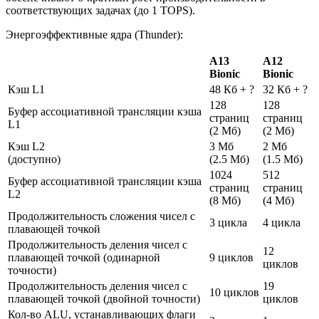
соответствующих задачах (до 1 TOPS).
Энергоэффективные ядра (Thunder):
A13
A12
Bionic
Bionic
Кэш L1
48 Кб + ?
32 Кб + ?
128
128
Буфер ассоциативной трансляции кэша
страниц
страниц
L1
(2 Мб)
(2 Мб)
Кэш L2
3 Мб
2 Мб
(доступно)
(2.5 Мб)
(1.5 Мб)
1024
512
Буфер ассоциативной трансляции кэша
страниц
страниц
L2
(8 Мб)
(4 Мб)
Продолжительность сложения чисел с
3 цикла
4 цикла
плавающей точкой
Продолжительность деления чисел с
12
плавающей точкой (одинарной
9 циклов
циклов
точности)
Продолжительность деления чисел с
19
10 циклов
плавающей точкой (двойной точности)
циклов
Кол-во ALU, устанавливающих флаги