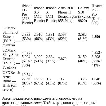
iPhone
Huawei
iPhone
iPhone
Asus ROG
Galaxy
11 /
P30 /
XS
X
Phone II
S10+
Pro
Pro
(A12
(A11
(Snapdragon
(Exynos
(A13
(Kirin
Bionic)
Bionic)
855 Plus)
9820)
Bionic)
980)
3DMark
Sling Shot
2,333
2,910
1,881
3,597
3,582
Extreme
4,396
(53%)
(66%)
(43%)
(82%)
(81%)
(ES 3.1) —
Физика
3DMark
4,495 /
4,352 /
Sling Shot
5,904
3,929
2,884
3,150
3,208
Extreme
7,870
(57% /
(50%)
(37%)
(40%)
(55% /
(ES 3.1) —
75%)
41%)
Графика
GFXBench
19.54 /
Aztec
22.56
15.02
9.3
19.7
13.73
12.46
Ruins —
(87% /
(67%)
(41%)
(87%)
(61%)
(55%)
High (off-
-)
screen)
Здесь прежде всего надо сделать оговорку, что из
протестированных
AnandTech
смартфонов с процессором