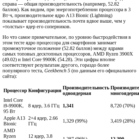
справа — общая производительность (например, 52.82
баллов). Как видим, при энергопотреблении процессора в 3
Вт⋅ч, производительное ядро A13 Bionic (Lightning)
показывает производительность почти вдвое выше, чем у
«толстых» ядер его соперников.
Но что самое примечательное, по уровню быстродействия в
этом тесте ядро процессора для смартфонов занимает
промежуточное положение (52.82 баллов) между ядрами
самых топовых десктопных процессоров, AMD Ryzen 3900X
(49.02) и Intel Core 9900K (54.28). Эти цифры вполне
соответствуют результатам другого, гораздо более
популярного теста,
Geekbench 5
(по данным его официального
сайта):
Производительность
Производите
Процессор
Конфигурация
одноядерная
многоядерн
Intel Core
i9-9900K,
8 ядер, 3.6 ГГц
1,341
8,720 (70%)
95 Вт
Apple A13
2+4 ядер, 2.66
1,329 (99%)
3,419 (28%)
Bionic
ГГц
AMD
Ryzen
12 ядер, 3.8
1,287 (96%)
12,390