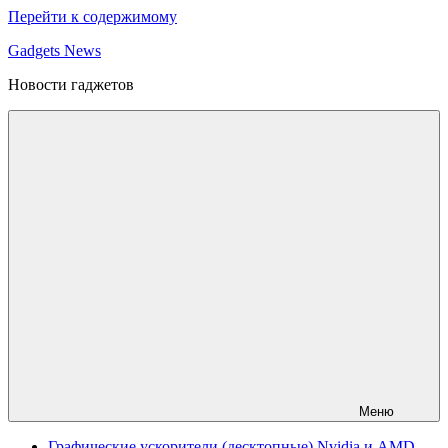
Перейти к содержимому
Gadgets News
Новости гаджетов
Меню
Графические ускорители (десктопные) Nvidia и AMD