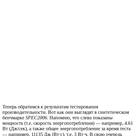
Теперь обратимся к результатам тестирования
производительности. Вот как они выглядят в синтетическом
бенчмарке
SPEC2006
. Напомню, что слева показаны
мощность (т.е. скорость энергопотребления) — например, 4.61
Вт (Дж/сек), а также общее энергопотребление за время теста
— например, 11135 Дж (Вт⋅с), т.е. 3 Вт⋅ч. В свою очередь