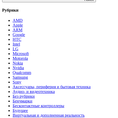
Рубрики
AMD
Apple
ARM
Google
HTC
Intel
LG
Microsoft
Motorola
Nokia
Nvidia
Qualcomm
Samsung
Sony
Аксессуары, периферия и бытовая техника
Аудио- и видеотехника
Без рубрики
Бенчмарки
Бесконтактные контроллеры
Будущее
Виртуальная и дополненная реальность