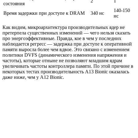
2
1
состояния
140-150
Время задержки при доступе к DRAM
340 нс
нс
Как видим, микроархитектура производительных ядер не
претерпела существенных изменений — чего нельзя сказать
про энергоэффективные. Правда, кое в чем у последних
наблюдается регресс — задержка при доступе к оперативной
памяти выросла более чем вдвое. Это связано с изменением
политики DVFS (динамического изменения напряжения и
частоты), которые отныне не позволяют младшим ядрам
увеличивать частоты контроллера памяти. По этой причине в
некоторых тестах производительность A13 Bionic оказалась
даже ниже, чем у A12 Bionic.