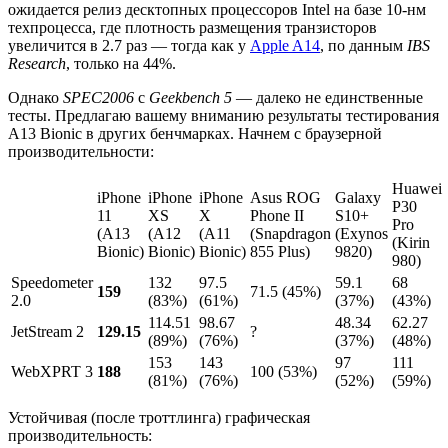
ожидается релиз десктопных процессоров Intel на базе 10-нм
техпроцесса, где плотность размещения транзисторов
увеличится в 2.7 раз — тогда как у
Apple A14
, по данным
IBS
Research
, только на 44%.
Однако
SPEC2006
с
Geekbench 5
— далеко не единственные
тесты. Предлагаю вашему вниманию результаты тестирования
A13 Bionic в других бенчмарках. Начнем с браузерной
производительности:
Huawei
iPhone
iPhone
iPhone
Asus ROG
Galaxy
P30
11
XS
X
Phone II
S10+
Pro
(A13
(A12
(A11
(Snapdragon
(Exynos
(Kirin
Bionic)
Bionic)
Bionic)
855 Plus)
9820)
980)
Speedometer
132
97.5
59.1
68
159
71.5 (45%)
2.0
(83%)
(61%)
(37%)
(43%)
114.51
98.67
48.34
62.27
JetStream 2
129.15
?
(89%)
(76%)
(37%)
(48%)
153
143
97
111
WebXPRT 3
188
100 (53%)
(81%)
(76%)
(52%)
(59%)
Устойчивая (после троттлинга) графическая
производительность: