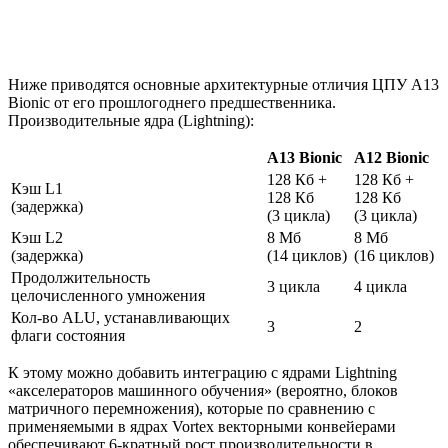
Ниже приводятся основные архитектурные отличия ЦПУ A13
Bionic от его прошлогоднего предшественника.
Производительные ядра (Lightning):
A13 Bionic
A12 Bionic
128 Кб +
128 Кб +
Кэш L1
128 Кб
128 Кб
(задержка)
(3 цикла)
(3 цикла)
Кэш L2
8 Мб
8 Мб
(задержка)
(14 циклов)
(16 циклов)
Продолжительность
3 цикла
4 цикла
целочисленного умножения
Кол-во ALU, устанавливающих
3
2
флаги состояния
К этому можно добавить интеграцию с ядрами Lightning
«акселераторов машинного обучения» (вероятно, блоков
матричного перемножения), которые по сравнению с
применяемыми в ядрах Vortex векторными конвейерами
обеспечивают 6-кратный рост производительности в