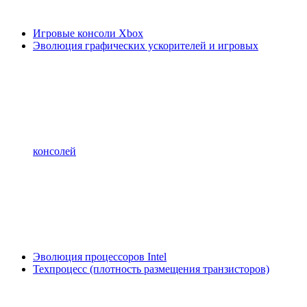
Игровые консоли Xbox
Эволюция графических ускорителей и игровых
консолей
Эволюция процессоров Intel
Техпроцесс (плотность размещения транзисторов)