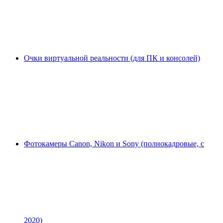
Очки виртуальной реальности (для ПК и консолей)
Фотокамеры Canon, Nikon и Sony (полнокадровые, с
2020)