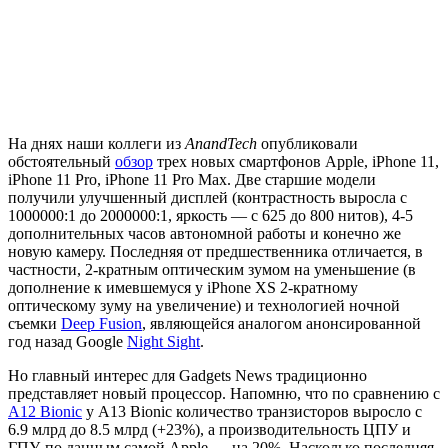
На днях наши коллеги из
AnandTech
опубликовали
обстоятельный
обзор
трех новых смартфонов Apple, iPhone 11,
iPhone 11 Pro, iPhone 11 Pro Max. Две старшие модели
получили улучшенный дисплей (контрастность выросла с
1000000:1 до 2000000:1, яркость — с 625 до 800 нитов), 4-5
дополнительных часов автономной работы и конечно же
новую камеру. Последняя от предшественника отличается, в
частности, 2-кратным оптическим зумом на уменьшение (в
дополнение к имевшемуся у iPhone XS 2-кратному
оптическому зуму на увеличение) и технологией ночной
съемки
Deep Fusion
, являющейся аналогом анонсированной
год назад Google
Night Sight
.
Но главный интерес для Gadgets News традиционно
представляет новый процессор. Напомню, что по сравнению с
A12 Bionic
у A13 Bionic количество транзисторов выросло с
6.9 млрд до 8.5 млрд (+23%), а производительность ЦПУ и
ГПУ, по данным самой Apple — на 20%. Насколько последняя