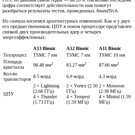
цифра соответствует действительности нам помогут
разобраться результаты тестов, проведенных
AnandTech
.
Но сначала коснемся архитектурных изменений. Как и у двух
его предшественников, ЦПУ в новом процессоре представлен
связкой двух производительных ядер и четырех
энергоэффективных:
A13 Bionic
A12 Bionic
A11 Bionic
Техпроцесс
TSMC 7 нм
TSMC 7 нм
TSMC 10 нм
Площадь
2
2
2
98.48 мм
83.27 мм
87.66 мм
кристалла
Кол-во
8.5 млрд
6.9 млрд
4.3 млрд
транзисторов
2 × Lightning
2 × Vortex (2.50
2 × Monsoon
(2.66 ГГц)
ГГц)
(2.38 МГц)
ЦПУ
4 × Thunder
4 × Tempest
4 × Mistral (1.59
(1.73 ГГц)
(1.59 МГц)
МГц)