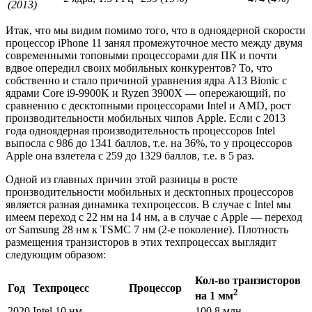
(2013)
Итак, что мы видим помимо того, что в одноядерной скорости
процессор iPhone 11 занял промежуточное место между двумя
современными топовыми процессорами для ПК и почти
вдвое опередил своих мобильных конкурентов? То, что
собственно и стало причиной уравнения ядра A13 Bionic с
ядрами Core i9-9900K и Ryzen 3900X — опережающий, по
сравнению с десктопными процессорами Intel и AMD, рост
производительности мобильных чипов Apple. Если с 2013
года одноядерная производительность процессоров Intel
выпосла c 986 до 1341 баллов, т.е. на 36%, то у процессоров
Apple она взлетела с 259 до 1329 баллов, т.е. в 5 раз.
Одной из главных причин этой разницы в росте
производительности мобильных и десктопных процессоров
является разная динамика техпроцессов. В случае с Intel мы
имеем переход с 22 нм на 14 нм, а в случае с Apple — переход
от Samsung 28 нм к TSMC 7 нм (2-е поколение). Плотность
размещения транзисторов в этих техпроцессах выглядит
следующим образом:
Кол-во транзисторов
Год
Техпроцесс
Процессор
2
на 1 мм
2020
Intel 10 нм
—
100.8 млн