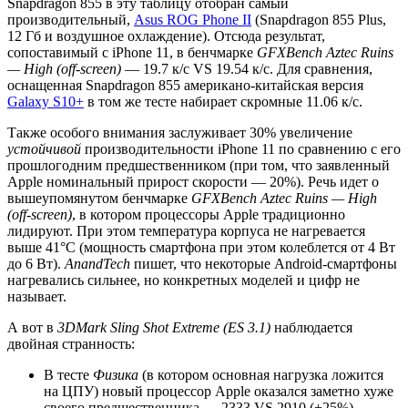
Snapdragon 855 в эту таблицу отобран самый
производительный,
Asus ROG Phone II
(Snapdragon 855 Plus,
12 Гб и воздушное охлаждение). Отсюда результат,
сопоставимый с iPhone 11, в бенчмарке
GFXBench Aztec Ruins
— High (off-screen)
— 19.7 к/с VS 19.54 к/с. Для сравнения,
оснащенная Snapdragon 855 американо-китайская версия
Galaxy S10+
в том же тесте набирает скромные 11.06 к/с.
Также особого внимания заслуживает 30% увеличение
устойчивой
производительности iPhone 11 по сравнению с его
прошлогодним предшественником (при том, что заявленный
Apple номинальный прирост скорости — 20%). Речь идет о
вышеупомянутом бенчмарке
GFXBench Aztec Ruins — High
(off-screen)
, в котором процессоры Apple традиционно
лидируют. При этом температура корпуса не нагревается
выше 41°C (мощность смартфона при этом колеблется от 4 Вт
до 6 Вт).
AnandTech
пишет, что некоторые Android-смартфоны
нагревались сильнее, но конкретных моделей и цифр не
называет.
А вот в
3DMark Sling Shot Extreme (ES 3.1)
наблюдается
двойная странность:
В тесте
Физика
(в котором основная нагрузка ложится
на ЦПУ) новый процессор Apple оказался заметно хуже
своего предшественника — 2333 VS 2910 (+25%).