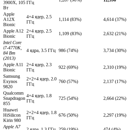
3900X, 105
ГГц
Вт
Apple
4+4 ядер, 2.5
A12X
1,114 (83%)
4,614 (37%)
ГГц
Bionic
Apple A12
2+4 ядер, 2.5
1,109 (83%)
2,632 (21%)
Bionic
ГГц
Intel Core
i7-4770K,
4 ядра, 3.5 ГГц
986 (74%)
3,734 (30%)
84 Вт
(2013)
Apple A11
2+4 ядер, 2.3
922 (69%)
2,310 (19%)
Bionic
ГГц
Samsung
2+2+4 ядер, 2.0
Exynos
760 (57%)
2,137 (17%)
ГГц
9820
Qualcomm
4+4 ядер, 1.8
Snapdragon
725 (54%)
2,664 (22%)
ГГц
855
Huawei
2+2+4 ядер, 1.8
HiSilicon
676 (50%)
2,297 (19%)
ГГц
Kirin 980
Apple A7
2 ядра, 1.3 ГГц
259 (19%)
474 (4%)