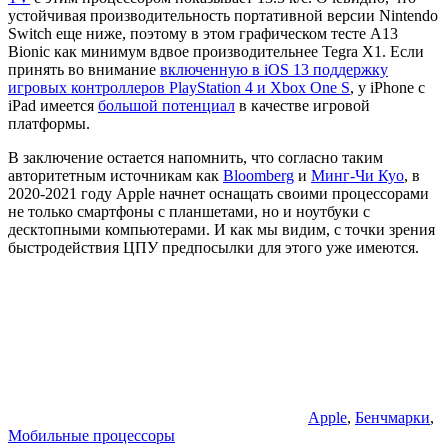
устойчивая производительность портативной версии Nintendo
Switch еще ниже, поэтому в этом графическом тесте A13
Bionic как минимум вдвое производительнее Tegra X1. Если
принять во внимание
включенную в iOS 13 поддержку
игровых контроллеров PlayStation 4 и Xbox One S
, у iPhone с
iPad имеется
большой потенциал
в качестве игровой
платформы.
В заключение остается напомнить, что согласно таким
авторитетным источникам как
Bloomberg
и
Минг-Чи Куо
, в
2020-2021 году Apple начнет оснащать своими процессорами
не только смартфоны с планшетами, но и ноутбуки с
десктопными компьютерами. И как мы видим, с точки зрения
быстродействия ЦПУ предпосылки для этого уже имеются.
Apple
,
Бенчмарки
,
Мобильные процессоры