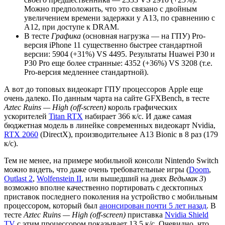
Можно предположить, что это связано с двойным
увеличением времени задержки у A13, по сравнению с
A12, при доступе к DRAM.
В тесте
Графика
(основная нагрузка — на ГПУ) Pro-
версия iPhone 11 существенно быстрее стандартной
версии: 5904 (+31%) VS 4495. Результаты Huawei P30 и
P30 Pro еще более странные: 4352 (+36%) VS 3208 (т.е.
Pro-версия медленнее стандартной).
А вот до топовых видеокарт ГПУ процессоров Apple еще
очень далеко. По данным чарта на сайте GFXBench, в тесте
Aztec Ruins — High (off-screen)
король графических
ускорителей
Titan RTX
набирает 366 к/с. И даже самая
бюджетная модель в линейке современных видеокарт Nvidia,
RTX 2060
(DirectX), производительнее A13 Bionic в 8 раз (179
к/с).
Тем не менее, на примере мобильной консоли Nintendo Switch
можно видеть, что даже очень требовательные игры (
Doom
,
Outlast 2
,
Wolfenstein II
, или вышедший на днях
Ведьмак 3
)
возможно вполне качественно портировать с десктопных
приставок последнего поколения на устройство с мобильным
процессором, который был
анонсирован почти 5 лет назад
. В
тесте
Aztec Ruins — High (off-screen)
приставка
Nvidia Shield
TV
c этим процессором показывает 13.5 к/с. Очевидно, что