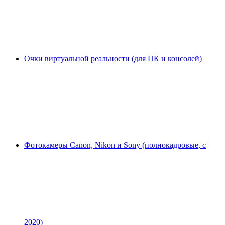
Очки виртуальной реальности (для ПК и консолей)
Фотокамеры Canon, Nikon и Sony (полнокадровые, с
2020)