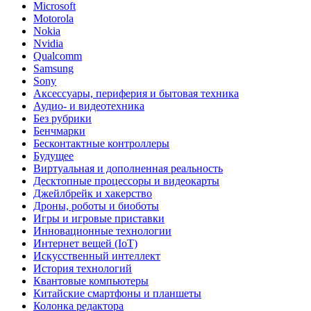
Microsoft
Motorola
Nokia
Nvidia
Qualcomm
Samsung
Sony
Аксессуары, периферия и бытовая техника
Аудио- и видеотехника
Без рубрики
Бенчмарки
Бесконтактные контроллеры
Будущее
Виртуальная и дополненная реальность
Десктопные процессоры и видеокарты
Джейлбрейк и хакерство
Дроны, роботы и биоботы
Игры и игровые приставки
Инновационные технологии
Интернет вещей (IoT)
Искусственный интеллект
История технологий
Квантовые компьютеры
Китайские смартфоны и планшеты
Колонка редактора