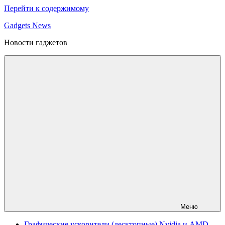
Перейти к содержимому
Gadgets News
Новости гаджетов
Меню
Графические ускорители (десктопные) Nvidia и AMD