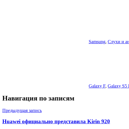
Samsung
,
Слухи и а
Galaxy F
,
Galaxy S5 
Навигация по записям
Предыдущая запись
Huawei официально представила Kirin 920