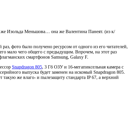
 Изольда Меньшова… она же Валентина Панеят. (из к/
й раз, фото было получено ресурсом от одного из его читателей,
него мало чего общего с предыдущим. Впрочем, на этот раз
флагманских смартфонов Samsung, Galaxy F.
цессор
Snapdragon 805
, 3 Гб ОЗУ и 16-мегапиксельная камера с
 серийного выпуска будет заменен на искомый Snapdragon 805.
ет такую же влаго- и пылезащиту стандарта IP 67, а верхний