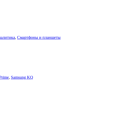
налитика
,
Смартфоны и планшеты
Prime
,
Samsung KQ