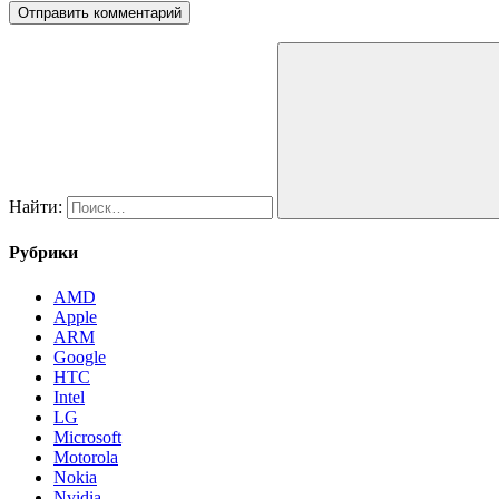
Найти:
Рубрики
AMD
Apple
ARM
Google
HTC
Intel
LG
Microsoft
Motorola
Nokia
Nvidia