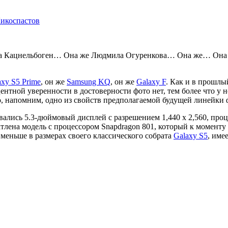
икоспастов
 Кацнельбоген… Она же Людмила Огуренкова… Она же… Она же
axy S5 Prime
, он же
Samsung KQ
, он же
Galaxy F
. Как и в прошлы
ентной уверенности в достоверности фото нет, тем более что у 
о, напомним, одно из свойств предполагаемой будущей линейки 
вались 5.3-дюймовый дисплей с разрешением 1,440 x 2,560, про
атлена модель с процессором Snapdragon 801, который к моменту
 меньше в размерах своего классического собрата
Galaxy S5
, име