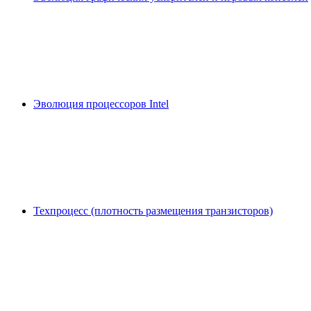
Эволюция процессоров Intel
Техпроцесс (плотность размещения транзисторов)