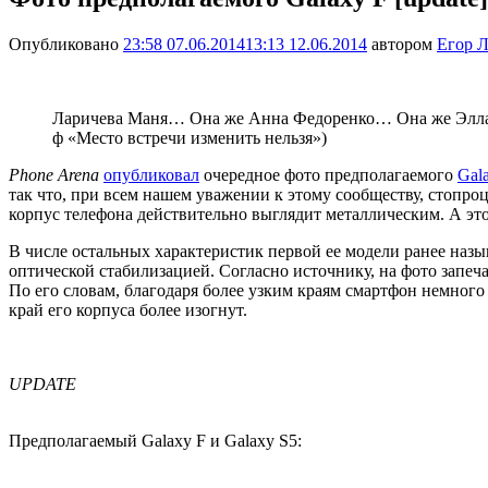
Опубликовано
23:58 07.06.2014
13:13 12.06.2014
автором
Егор Л
Ларичева Маня… Она же Анна Федоренко… Она же Элла
ф «Место встречи изменить нельзя»)
Phone Arena
опубликовал
очередное фото предполагаемого
Gal
так что, при всем нашем уважении к этому сообществу, стопроц
корпус телефона действительно выглядит металлическим. А эт
В числе остальных характеристик первой ее модели ранее назы
оптической стабилизацией. Согласно источнику, на фото запеч
По его словам, благодаря более узким краям смартфон немного
край его корпуса более изогнут.
UPDATE
Предполагаемый Galaxy F и Galaxy S5: