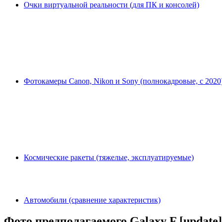
Очки виртуальной реальности (для ПК и консолей)
Фотокамеры Canon, Nikon и Sony (полнокадровые, с 2020
Космические ракеты (тяжелые, эксплуатируемые)
Автомобили (сравнение характеристик)
Фото предполагаемого Galaxy F [update]